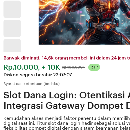
Banyak diminati. 14,6k orang membeli ini dalam 24 jam te
Harga:
Rp.10.000, + 10K
Normal:
Rp 100.000+
RTP
Diskon segera berahir
22:07:07
Syarat dan ketentuan (berlaku)
Slot Dana Login: Otentikasi
Integrasi Gateway Dompet D
Kemudahan akses menjadi faktor penentu dalam memilih
digital saat ini. Fitur
slot dana login
hadir sebagai solusi 
fleksibilitas dompet digital dengan sistem keamanan kela