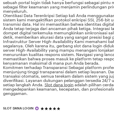
sebuah portal login tidak hanya berfungsi sebagai pintu
sebagai filter keamanan yang menjamin perlindungan pr
menyeluruh.
Otentikasi Data Terenkripsi Setiap kali Anda menggunakan 
sistem kami mengaktifkan protokol enkripsi SSL 256-bi
transmisi data. Hal ini memastikan bahwa identitas digital
Anda tetap terjaga dari ancaman pihak ketiga. Integrasi
dompet digital terkemuka memungkinkan sinkronisasi sald
detik, memberikan akurasi data yang sangat presisi bagi
Infrastruktur Server High-Availability Kami memahami bah
segalanya. Oleh karena itu, gerbang slot dana login diduk
server High-Availability yang mampu menangani lonjakan 
menurunkan kualitas respons sistem. Navigasi yang lanca
memastikan bahwa proses masuk ke platform tetap resp
kenyamanan maksimal di mana pun Anda berada.
Komitmen terhadap Transparansi Sebagai platform profes
menjunjung tinggi transparansi dalam setiap layanan. Dar
transaksi otomatis, semua terekam dalam sistem yang ju
diverifikasi. Layanan dukungan pelanggan tersedia 24/7
setiap langkah Anda.
Slot dana login
adalah pilihan cerd
mengedepankan keamanan, kecepatan, dan profesionali
genggaman.
5
SLOT DANA LOGIN
out