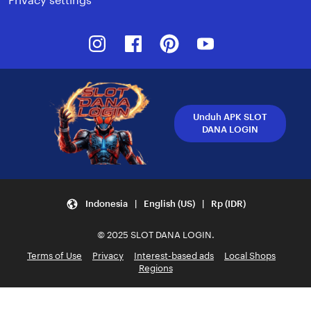
Privacy settings
Instagram
Facebook
Pinterest
Youtube
Unduh APK SLOT
DANA LOGIN
Indonesia | English (US) | Rp (IDR)
© 2025 SLOT DANA LOGIN.
Terms of Use
Privacy
Interest-based ads
Local Shops
Regions