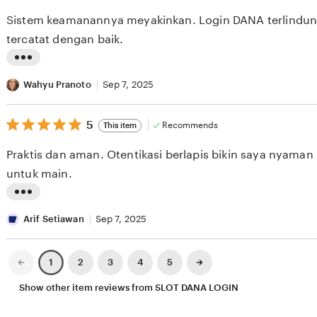
out
e
i
of
Sistem keamanannya meyakinkan. Login DANA terlindung
5
w
n
stars
tercatat dengan baik.
b
g
y
r
L
R
e
i
Wahyu Pranoto
Sep 7, 2025
i
v
s
o
i
5
t
5
Recommends
This item
out
A
e
i
of
Praktis dan aman. Otentikasi berlapis bikin saya nyaman
5
d
w
n
stars
untuk main.
i
b
g
t
y
r
L
y
F
e
i
Arif Setiawan
Sep 7, 2025
a
a
v
s
j
i
t
Previous
Next
2
3
4
5
1
page
page
a
e
i
Show other item reviews from SLOT DANA LOGIN
r
w
n
H
b
g