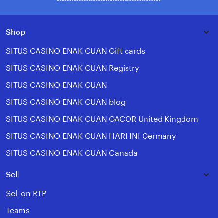
j
a
Shop
y
SITUS CASINO ENAK CUAN Gift cards
a
SITUS CASINO ENAK CUAN Registry
SITUS CASINO ENAK CUAN
SITUS CASINO ENAK CUAN blog
SITUS CASINO ENAK CUAN GACOR United Kingdom
SITUS CASINO ENAK CUAN HARI INI Germany
SITUS CASINO ENAK CUAN Canada
Sell
Sell on RTP
Teams