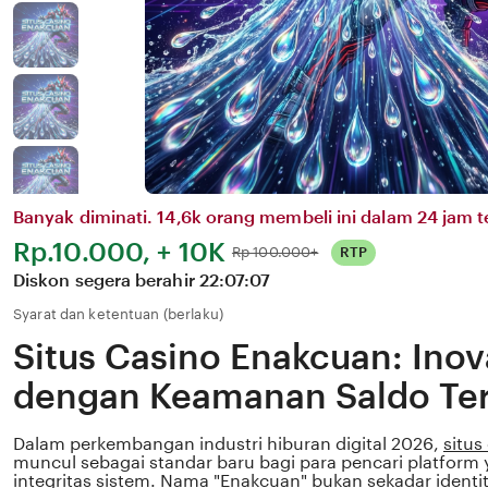
Banyak diminati. 14,6k orang membeli ini dalam 24 jam te
Harga:
Rp.10.000, + 10K
Normal:
Rp 100.000+
RTP
Diskon segera berahir
22:07:07
Syarat dan ketentuan (berlaku)
Situs Casino Enakcuan: Ino
dengan Keamanan Saldo Te
Dalam perkembangan industri hiburan digital 2026,
situs
muncul sebagai standar baru bagi para pencari platfo
integritas sistem. Nama "Enakcuan" bukan sekadar identita