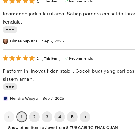
i
5
t
5
Recommends
This item
out
e
i
of
Keamanan jadi nilai utama. Setiap pergerakan saldo terca
5
w
n
stars
kendala.
b
g
y
r
L
R
e
i
Dimas Saputra
Sep 7, 2025
e
v
s
z
i
5
t
5
Recommends
This item
out
a
e
i
of
Platform ini inovatif dan stabil. Cocok buat yang cari c
5
M
w
n
stars
sistem aman.
a
b
g
h
y
r
L
e
Y
e
i
Hendra Wijaya
Sep 7, 2025
n
o
v
s
d
g
i
t
Previous
Next
2
3
4
5
1
page
page
r
a
e
i
Show other item reviews from SITUS CASINO ENAK CUAN
a
P
w
n