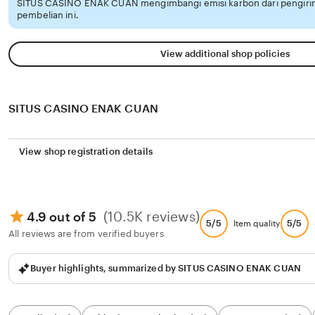
SITUS CASINO ENAK CUAN mengimbangi emisi karbon dari pengir
pembelian ini.
View additional shop policies
SITUS CASINO ENAK CUAN
View shop registration details
(10.5K reviews)
4.9 out of 5
5/5
5/5
Item quality
All reviews are from verified buyers
Buyer highlights, summarized by SITUS CASINO ENAK CUAN
Filter