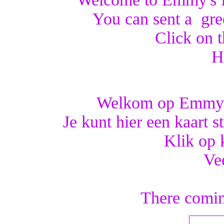
You can sent a gree
Click on 
H
Welkom op Emmy's
Je kunt hier een kaart s
Klik op 
Vee
There comin