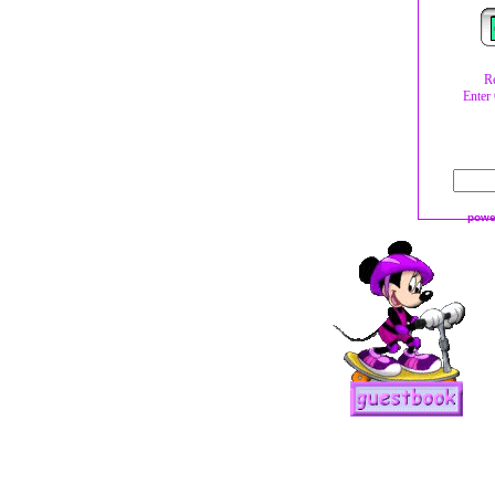
Re
Enter
powe