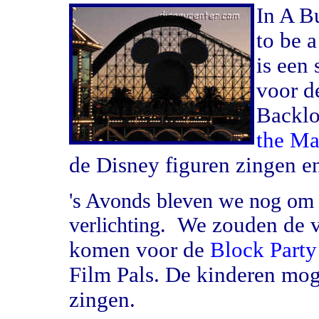
In A B
to be a
is een 
voor d
Backlo
the Ma
de Disney figuren zingen e
's Avonds bleven we nog om 
We zouden de vo
verlichting.
komen voor de
Block Party
Film Pals. De kinderen mo
zingen.