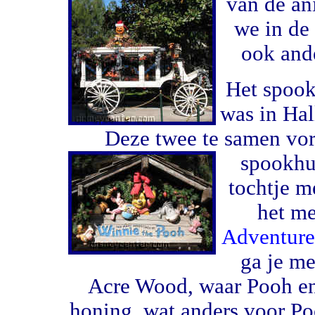
van de an
we in de 
ook ande
Het spook
was in Hal
Deze twee te samen vor
spookhu
tochtje m
het me
Adventure
ga je me
Acre Wood, waar Pooh en 
honing, wat anders voor P