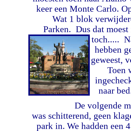
keer een Monte Carlo. Op
Wat 1 blok verwijde
Parken. Dus dat moest n
toch.....
N
hebben ge
geweest, v
Toen w
ingecheck
naar bed
De volgende morgen 
was schitterend, geen kla
park in. We hadden een 