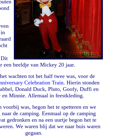
buten
toond
even
 in
raard
cht
 Dit
r een beeldje van Mickey 20 jaar.
het wachten tot het half twee was, voor de
nniversary Celebration Train
. Hierin stonden
abbel, Donald Duck, Pluto, Goofy, Duffi en
 en Minnie. Allemaal in feestkleding.
n voorbij was, begon het te spetteren en we
g naar de camping. Eenmaal op de camping
t gedronken en na een uurtje begon het te
weren. We waren blij dat we naar huis waren
gegaan.