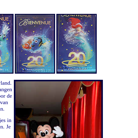
.
land.
hangen
oor de
 van
n.
es in
n. Je