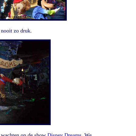
 nooit zo druk.
e wachten op de show
Disney Dreams
. We