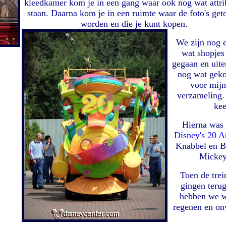
kleedkamer kom je in een gang waar ook nog wat attri
staan. Daarna kom je in een ruimte waar de foto's ge
worden en die je kunt kopen.
We zijn nog 
wat shopjes
gegaan en uite
nog wat geko
voor mijn
verzameling.
kee
Hierna was 
Disney's 20 A
Knabbel en B
Mickey
Toen de trei
gingen teru
hebben we wa
regenen en on