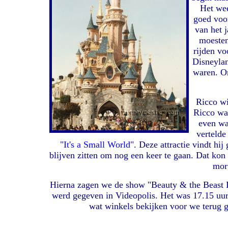
Het we
goed voor
van het 
moesten
rijden vo
Disneylan
waren. Om
Ricco wi
Ricco was
even wa
vertelde
"It's a Small World"
. Deze attractie vindt h
blijven zitten om nog een keer te gaan. Dat kon
mor
Hierna zagen we de show "Beauty & the Beast L
werd gegeven in Videopolis. Het was 17.15 uur
wat winkels bekijken voor we terug g