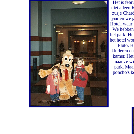
Het is febr
niet alleen
zusje Chard
jaar en we 
Hotel. waar 
We hebben 
het park. Het
het hotel w
Pluto. H
kinderen en
kamer. Het 
maar ze wi
park. Maar
poncho's k