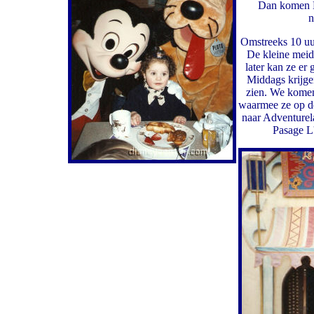
Dan komen Kn
n
Omstreeks 10 uu
De kleine meid 
later kan ze er
Middags krijg
zien. We komen 
waarmee ze op d
naar Adventurel
Pasage L