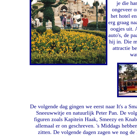
je die h
ongeveer o
het hotel e
erg graag na
oogjes uit. 
auto's, de p
hij in. Die
attractie 
wat
De volgende dag gingen we eerst naar It's a Sma
Sneeuwwitje en natuurlijk Peter Pan. De vol
figuren zoals Kapitein Haak, Smeezy en Knabb
allemaal er on geschreven. 's Middags hebb
zitten. De volgende dagen zagen we nog de 