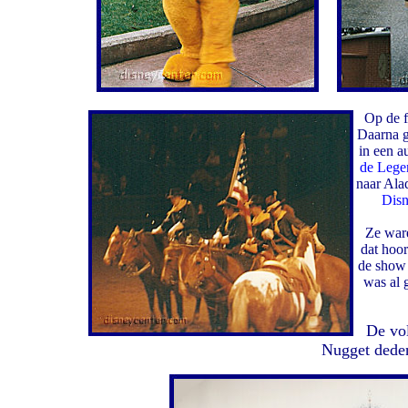
Op de f
Daarna g
in een a
de Lege
naar Ala
Disn
Ze ware
dat hoor
de show 
was al 
De vol
Nugget deden